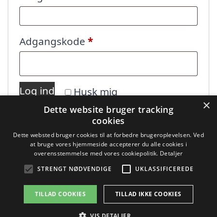
Påkrævet
Adgangskode
*
Log ind
Husk mig
×
Dette website bruger tracking
cookies
Mistet din adgangskode?
Dette websted bruger cookies til at forbedre brugeroplevelsen. Ved
at bruge vores hjemmeside accepterer du alle cookies i
overensstemmelse med vores cookiepolitik.
Detaljer
STRENGT NØDVENDIGE
UKLASSIFICEREDE
TILLAD COOKIES
TILLAD IKKE COOKIES
Copyright 2026 - Pilanto Aps
VIS DETALJER