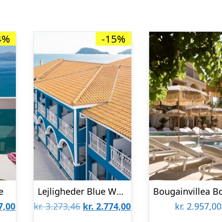
4%
-15%
e
Lejligheder Blue Waves
Den
Den
Den
7,00
kr.
3.273,46
kr.
2.774,00
kr.
2.957,00
lige
aktuelle
oprindelige
aktuelle