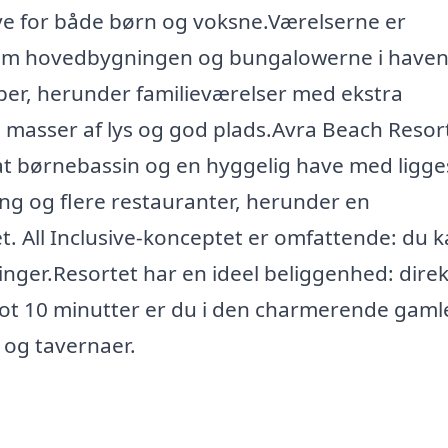
lave for både børn og voksne.Værelserne er
llem hovedbygningen og bungalowerne i haven
per, herunder familieværelser med ekstra
ed masser af lys og god plads.Avra Beach Resor
at børnebassin og en hyggelig have med ligge
ng og flere restauranter, herunder en
. All Inclusive-konceptet er omfattende: du 
nger.Resortet har en ideel beliggenhed: dire
lot 10 minutter er du i den charmerende gaml
 og tavernaer.