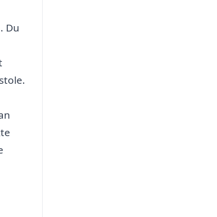
. Du
t
stole.
kan
kte
e