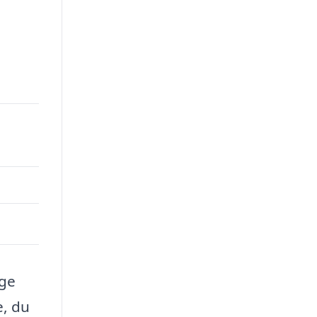
ige
e, du