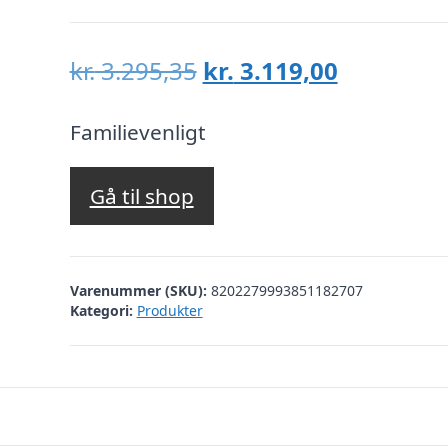
Den
Den
kr.
3.295,35
kr.
3.119,00
oprindelige
aktuelle
pris
pris
Familievenligt
var:
er:
kr. 3.295,35.
kr. 3.119,
Gå til shop
Varenummer (SKU):
8202279993851182707
Kategori:
Produkter