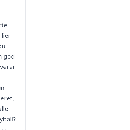
tte
lier
 du
en god
rverer
en
eret,
lle
yball?
kan