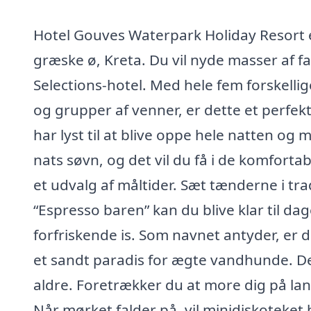
Hotel Gouves Waterpark Holiday Resort e
græske ø, Kreta. Du vil nyde masser af f
Selections-hotel. Med hele fem forskellig
og grupper af venner, er dette et perfekt 
har lyst til at blive oppe hele natten o
nats søvn, og det vil du få i de komforta
et udvalg af måltider. Sæt tænderne i trad
“Espresso baren” kan du blive klar til da
forfriskende is. Som navnet antyder, er 
et sandt paradis for ægte vandhunde. De
aldre. Foretrækker du at more dig på land
Når mørket falder på, vil minidiskoteket 