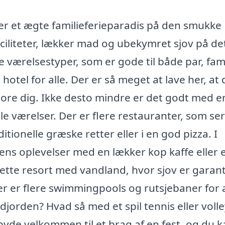
r et ægte familieferieparadis på den smukke
aciliteter, lækker mad og ubekymret sjov på de
e værelsestyper, som er gode til både par, fami
hotel for alle. Der er så meget at lave her, at
g more dig. Ikke desto mindre er det godt med 
ble værelser. Der er flere restauranter, som se
itionelle græske retter eller i en god pizza. I
gens oplevelser med en lækker kop kaffe eller 
dette resort med vandland, hvor sjov er garant
r er flere swimmingpools og rutsjebaner for a
jorden? Hvad så med et spil tennis eller volle
byde velkommen til et brag af en fest, og du 