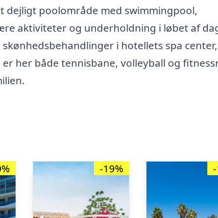
 et dejligt poolområde med swimmingpool,
ære aktiviteter og underholdning i løbet af da
skønhedsbehandlinger i hotellets spa center,
, er her både tennisbane, volleyball og fitnes
ilien.
0%
-19%