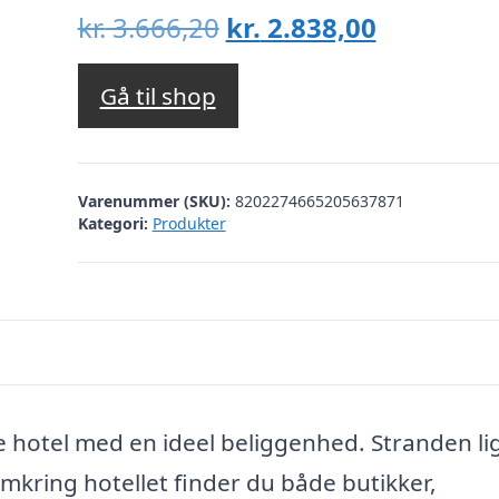
Den
Den
kr.
3.666,20
kr.
2.838,00
oprindelige
aktuelle
pris
pris
Gå til shop
var:
er:
kr. 3.666,20.
kr. 2.838,
Varenummer (SKU):
8202274665205637871
Kategori:
Produkter
sive hotel med en ideel beliggenhed. Stranden li
mkring hotellet finder du både butikker,