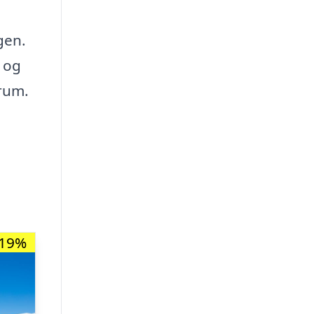
gen.
 og
srum.
-19%