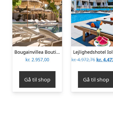
Bougainvillea Boutique Hotel
Den
kr.
2.957,00
kr.
4.972,76
kr.
4.47
oprinde
pris
Gå til shop
Gå til shop
var:
kr. 4.97