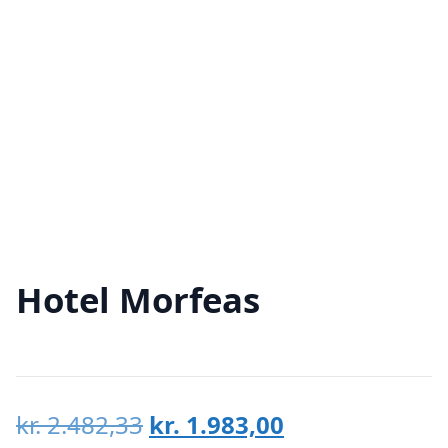
Hotel Morfeas
Den
Den
kr.
2.482,33
kr.
1.983,00