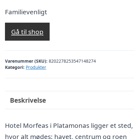
oprindelige
aktuelle
pris
pris
Familievenligt
var:
er:
kr. 2.482,33.
kr. 1.983,00.
Gå til shop
Varenummer (SKU):
8202278253547148274
Kategori:
Produkter
Beskrivelse
Hotel Morfeas i Platamonas ligger et sted,
hvor alt mødes: havet, centrum og roen