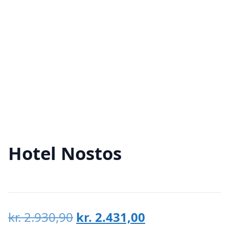
Hotel Nostos
Den
Den
kr.
2.930,90
kr.
2.431,00