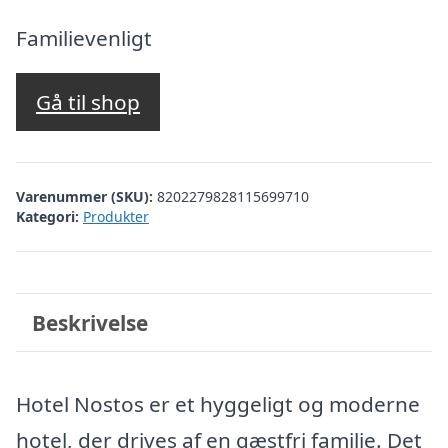
oprindelige
aktuelle
pris
pris
Familievenligt
var:
er:
kr. 2.930,90.
kr. 2.431,00.
Gå til shop
Varenummer (SKU):
8202279828115699710
Kategori:
Produkter
Beskrivelse
Hotel Nostos er et hyggeligt og moderne
hotel, der drives af en gæstfri familie. Det