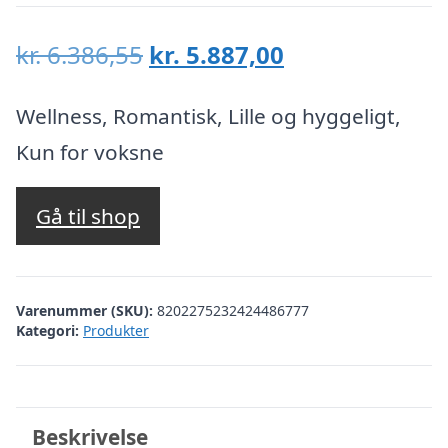
Den
Den
kr.
6.386,55
kr.
5.887,00
oprindelige
aktuelle
pris
pris
Wellness, Romantisk, Lille og hyggeligt,
var:
er:
Kun for voksne
kr. 6.386,55.
kr. 5.887,00.
Gå til shop
Varenummer (SKU):
8202275232424486777
Kategori:
Produkter
Beskrivelse