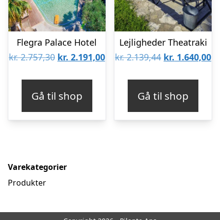
Flegra Palace Hotel
Lejligheder Theatraki
Den
Den
Den
D
kr.
2.757,30
kr.
2.191,00
kr.
2.139,44
kr.
1.640,00
oprindelige
aktuelle
oprindelige
ak
pris
pris
pris
pr
Gå til shop
Gå til shop
var:
er:
var:
er
kr. 2.757,30.
kr. 2.191,00.
kr. 2.139,44.
kr
Varekategorier
Produkter