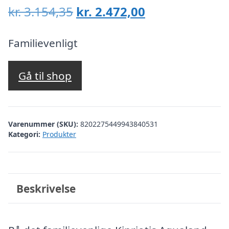
Den
Den
kr.
3.154,35
kr.
2.472,00
oprindelige
aktuelle
pris
pris
Familievenligt
var:
er:
kr. 3.154,35.
kr. 2.472,00.
Gå til shop
Varenummer (SKU):
8202275449943840531
Kategori:
Produkter
Beskrivelse