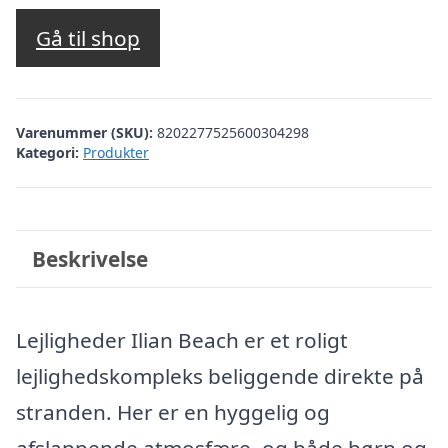
oprindelige
aktuelle
pris
pris
Gå til shop
var:
er:
kr. 2.522,69.
kr. 2.023,00.
Varenummer (SKU):
8202277525600304298
Kategori:
Produkter
Beskrivelse
Lejligheder Ilian Beach er et roligt
lejlighedskompleks beliggende direkte på
stranden. Her er en hyggelig og