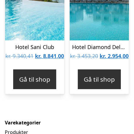
Hotel Sani Club
Hotel Diamond Deluxe – Voksenhotel
Den
Den
Den
D
kr.
9.340,41
kr.
8.841,00
kr.
3.453,20
kr.
2.954,00
oprindelige
aktuelle
oprindelige
ak
pris
pris
pris
pr
Gå til shop
Gå til shop
var:
er:
var:
er
kr. 9.340,41.
kr. 8.841,00.
kr. 3.453,20.
kr
Varekategorier
Produkter