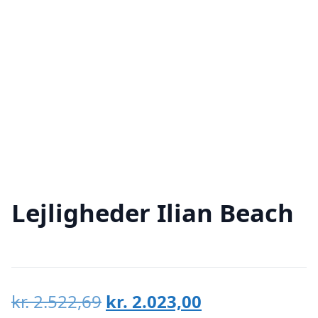
Lejligheder Ilian Beach
Den
Den
kr.
2.522,69
kr.
2.023,00