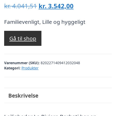
Den
Den
kr.
4.041,51
kr.
3.542,00
oprindelige
aktuelle
pris
pris
Familievenligt, Lille og hyggeligt
var:
er:
kr. 4.041,51.
kr. 3.542,00.
Gå til shop
Varenummer (SKU):
8202271409412032048
Kategori:
Produkter
Beskrivelse