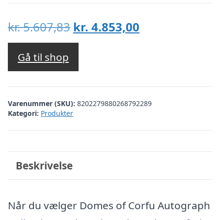
Den
Den
kr.
5.607,83
kr.
4.853,00
oprindelige
aktuelle
pris
pris
Gå til shop
var:
er:
kr. 5.607,83.
kr. 4.853,00.
Varenummer (SKU):
8202279880268792289
Kategori:
Produkter
Beskrivelse
Når du vælger Domes of Corfu Autograph