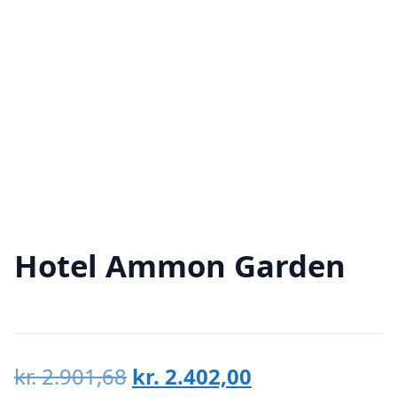
Hotel Ammon Garden
Den
Den
kr.
2.901,68
kr.
2.402,00