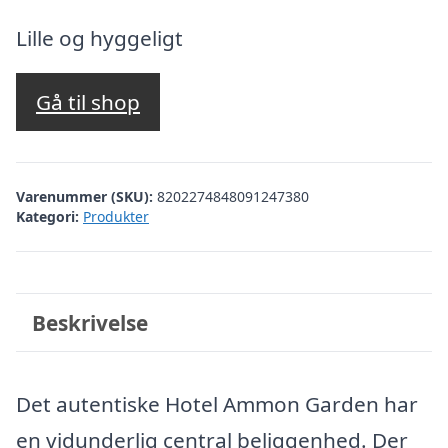
oprindelige
aktuelle
pris
pris
Lille og hyggeligt
var:
er:
kr. 2.901,68.
kr. 2.402,00.
Gå til shop
Varenummer (SKU):
8202274848091247380
Kategori:
Produkter
Beskrivelse
Det autentiske Hotel Ammon Garden har
en vidunderlig central beliggenhed. Der